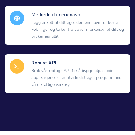
Merkede domenenavn
Legg enkelt til ditt eget domenenavn for korte
koblinger og ta kontroll over merkenavnet ditt og
brukernes tillit.
Robust API
Bruk vår kraftige API for å bygge tilpassede
applikasjoner eller utvide ditt eget program med
våre kraftige verktøy.