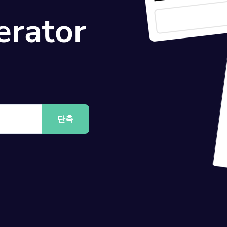
erator
단축