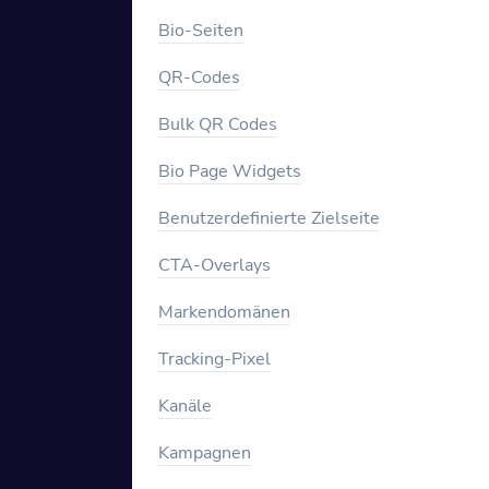
Bio-Seiten
QR-Codes
Bulk QR Codes
Bio Page Widgets
Benutzerdefinierte Zielseite
CTA-Overlays
Markendomänen
Tracking-Pixel
Kanäle
Kampagnen