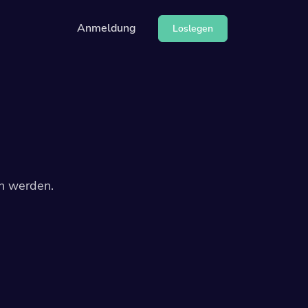
Anmeldung
Loslegen
ndung unserer API
g
en werden.