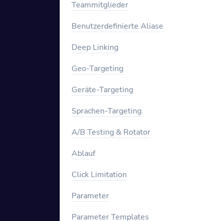
Teammitglieder
Benutzerdefinierte Aliase
Deep Linking
Geo-Targeting
Geräte-Targeting
Sprachen-Targeting
A/B Testing & Rotator
Ablauf
Click Limitation
Parameter
Parameter Templates