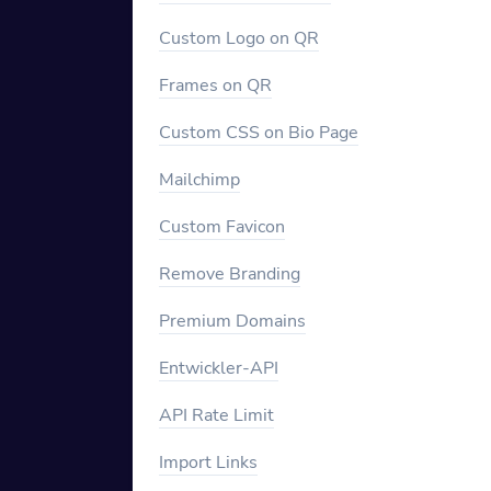
Custom Logo on QR
Frames on QR
Custom CSS on Bio Page
Mailchimp
Custom Favicon
Remove Branding
Premium Domains
Entwickler-API
API Rate Limit
Import Links