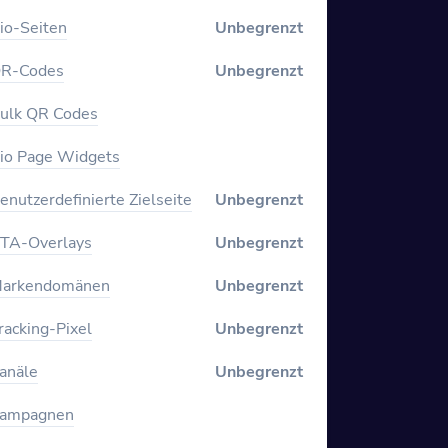
io-Seiten
Unbegrenzt
R-Codes
Unbegrenzt
ulk QR Codes
io Page Widgets
enutzerdefinierte Zielseite
Unbegrenzt
TA-Overlays
Unbegrenzt
arkendomänen
Unbegrenzt
racking-Pixel
Unbegrenzt
anäle
Unbegrenzt
ampagnen