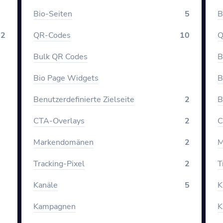
Bio-Seiten
5
B
2
QR-Codes
10
Q
Bulk QR Codes
B
Bio Page Widgets
B
Benutzerdefinierte Zielseite
2
B
CTA-Overlays
2
C
Markendomänen
2
M
Tracking-Pixel
2
T
Kanäle
5
K
Kampagnen
K