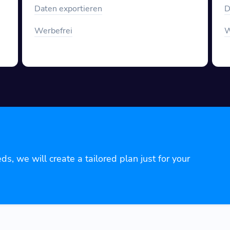
Daten exportieren
D
Werbefrei
W
eds, we will create a tailored plan just for your