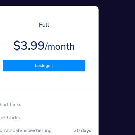
Full
$3.99
/month
Loslegen
hort Links
ink Clicks
orratsdatenspeicherung
30 days