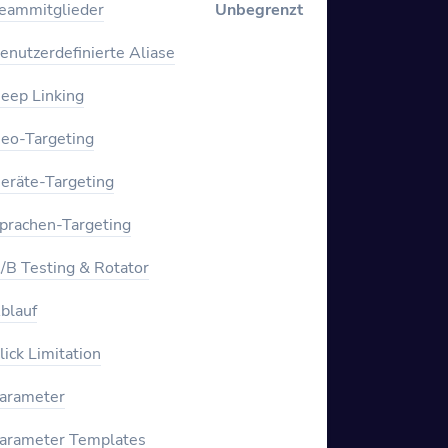
eammitglieder
Unbegrenzt
enutzerdefinierte Aliase
eep Linking
eo-Targeting
eräte-Targeting
prachen-Targeting
/B Testing & Rotator
blauf
lick Limitation
arameter
arameter Templates