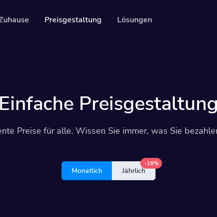
Zuhause
Preisgestaltung
Lösungen
n
Ressourcen
Entwickler-API
es
Leitfaden zur Verwe
re und verfolgbare QR-Codes
Einfache Preisgestaltun
ten
ren Sie Ihre Social-Media-Follower
nte Preise für alle. Wissen Sie immer, was Sie bezahl
-16%
Monatlich
Jährlich