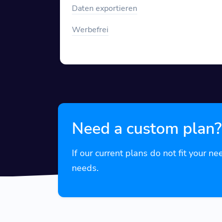
Daten exportieren
Werbefrei
Need a custom plan?
If our current plans do not fit your ne
needs.