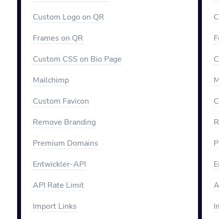
Custom Logo on QR
C
Frames on QR
F
Custom CSS on Bio Page
C
Mailchimp
M
Custom Favicon
C
Remove Branding
R
Premium Domains
P
Entwickler-API
E
API Rate Limit
A
Import Links
I