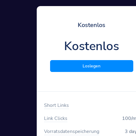
Kostenlos
Kostenlos
Loslegen
Short Links
Link Clicks
100/
Vorratsdatenspeicherung
3 da