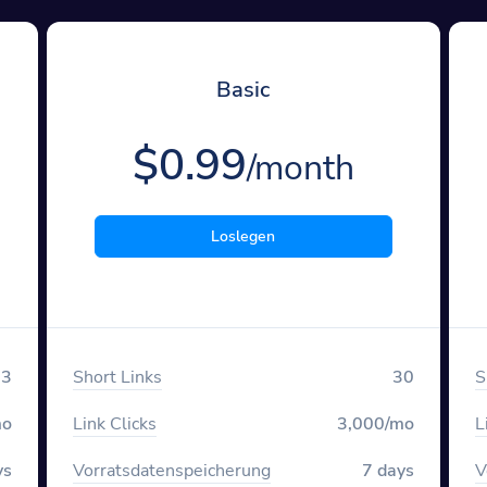
Basic
$0.99
/month
Loslegen
3
Short Links
30
S
mo
Link Clicks
3,000/mo
L
ys
Vorratsdatenspeicherung
7 days
V