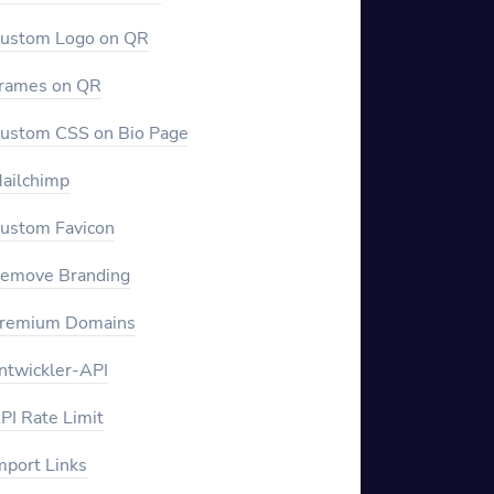
ustom Logo on QR
rames on QR
ustom CSS on Bio Page
ailchimp
ustom Favicon
emove Branding
remium Domains
ntwickler-API
PI Rate Limit
mport Links