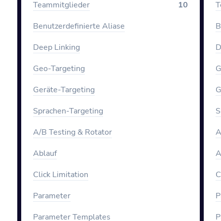
Teammitglieder
10
T
Benutzerdefinierte Aliase
B
Deep Linking
D
Geo-Targeting
G
Geräte-Targeting
G
Sprachen-Targeting
S
A/B Testing & Rotator
A
Ablauf
A
Click Limitation
C
Parameter
P
Parameter Templates
P